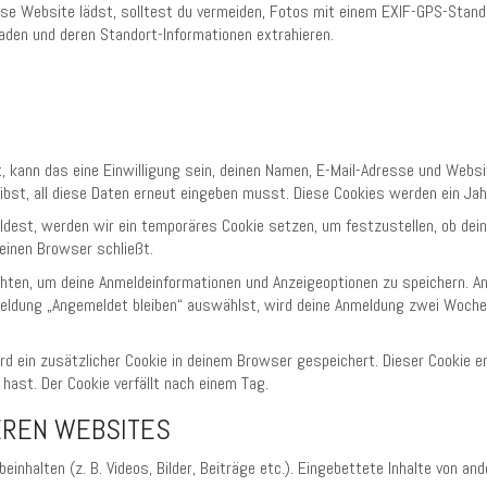
iese Website lädst, solltest du vermeiden, Fotos mit einem EXIF-GPS-Stan
laden und deren Standort-Informationen extrahieren.
kann das eine Einwilligung sein, deinen Namen, E-Mail-Adresse und Website
bst, all diese Daten erneut eingeben musst. Diese Cookies werden ein Jah
ldest, werden wir ein temporäres Cookie setzen, um festzustellen, ob dei
einen Browser schließt.
chten, um deine Anmeldeinformationen und Anzeigeoptionen zu speichern. A
nmeldung „Angemeldet bleiben“ auswählst, wird deine Anmeldung zwei Woche
wird ein zusätzlicher Cookie in deinem Browser gespeichert. Dieser Cookie
 hast. Der Cookie verfällt nach einem Tag.
EREN WEBSITES
inhalten (z. B. Videos, Bilder, Beiträge etc.). Eingebettete Inhalte von an